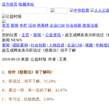
设为首页
收藏本站
首页
新闻
专栏
活动
慈善榜
企业CSR
社会创新
政策法规
//
您的位置：
主页
>
新闻
>
公益资讯
> 超五成网友表示听说过
新闻
NEWS
要闻
|
国际案例
|
社会创新
|
人物自述
|
企业CSR
|
视频
|
年检报
超五成网友表示听说过《慈善法》但不了解
2019-09-10 来源 :公益时报 作者 : 王勇
1、你对《慈善法》有了解吗?
A、听说过，但不了解。51.24%
B、看过一些，有一定的了解。42.87%
C、学习过，比较熟悉。5.89%