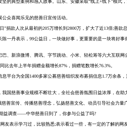
坚的典型案例和感人故事。山东、安徽采取“线上+线下”模式
展公众喜闻乐见的慈善日宣传活动。
”捐款人次从最初的205万增长到2800万，扩大了近13倍;善款
长陈一丹表示，99公益日，一块做好事，更重要的是一块将好事
里巴巴、新浪微博、腾讯、字节跳动、小米、轻松筹等六大互联
比去年上半年捐赠金额增长87%，捐赠笔数增长76.3%。
信息平台为全国1400多家公募慈善组织发布募捐信息1.7万余条，
以来，我国慈善事业规模不断壮大，全社会慈善氛围日益浓厚，在
加强慈善宣传、传播慈善理念，弘扬慈善文化、动员引导社会力量
推出本期益调查——中华慈善日到了，你参与公益了吗?
网友表示学习过，比较熟悉;表示看过一些，有一定的了解的网友只占4