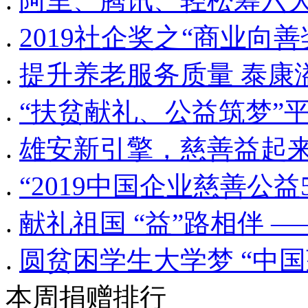
.
阿里、腾讯、轻松筹六大
.
2019社企奖之“商业向
.
提升养老服务质量 泰康
.
“扶贫献礼、公益筑梦”
.
雄安新引擎，慈善益起
.
“2019中国企业慈善公益
.
献礼祖国 “益”路相伴 
.
圆贫困学生大学梦 “中国
本周捐赠排行