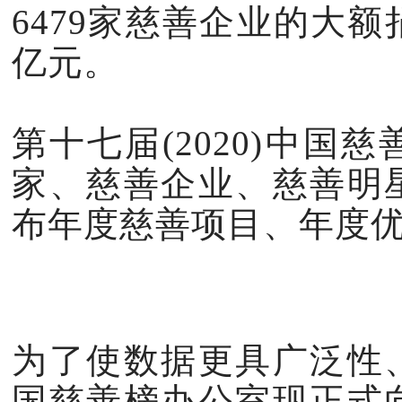
6479家慈善企业的大额
亿元。
第十七届(2020)中
家、慈善企业、慈善明
布年度慈善项目、年度
为了使数据更具广泛性
国慈善榜办公室现正式