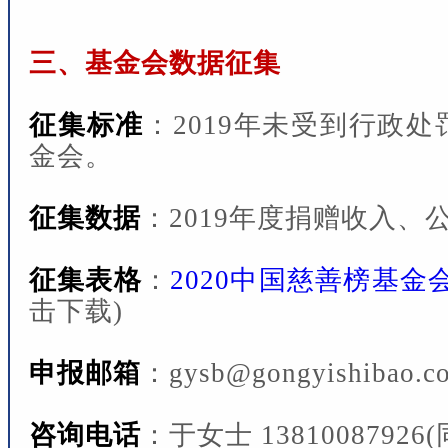
三、基金会数据征集
征集标准
：2019年未受到行政
金会。
征集数据
：2019年度捐赠收入、
征集表格
：
2020中国慈善榜基
击下载)
申报邮箱
：gysb@gongyishibao.c
咨询电话
：于女士 13810087926