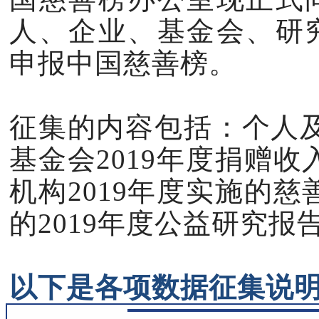
人、企业、基金会、研
申报中国慈善榜。
征集的内容包括：个人及
基金会2019年度捐赠
机构2019年度实施的
的2019年度公益研究报
以下是各项数据征集说