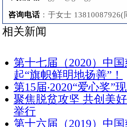
咨询电话
：于女士 13810087926
相关新闻
第十七届（2020）中
起“旗帜鲜明地扬善”！
第15届‧2020“爱心奖
聚焦脱贫攻坚 共创美
举行
第十六届（2019）中