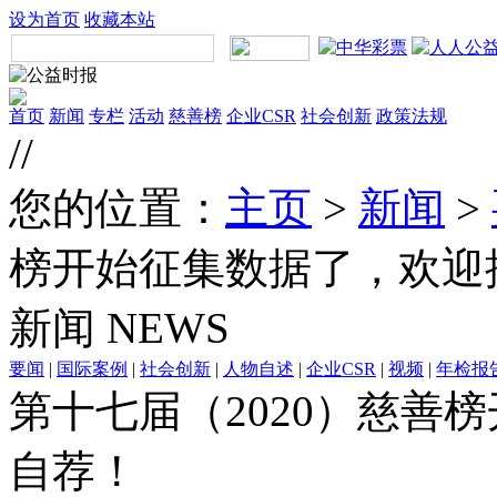
设为首页
收藏本站
首页
新闻
专栏
活动
慈善榜
企业CSR
社会创新
政策法规
//
您的位置：
主页
>
新闻
>
榜开始征集数据了，欢迎
新闻
NEWS
要闻
|
国际案例
|
社会创新
|
人物自述
|
企业CSR
|
视频
|
年检报
第十七届（2020）慈善
自荐！