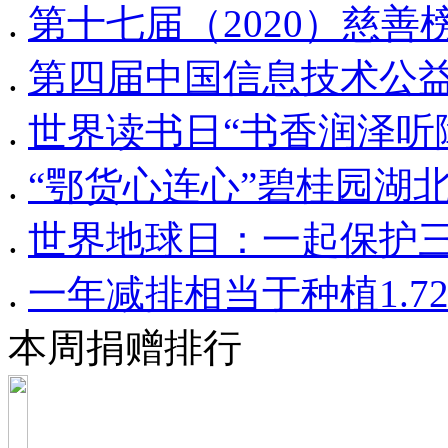
.
第十七届（2020）慈
.
第四届中国信息技术公
.
世界读书日“书香润泽听
.
“鄂货心连心”碧桂园湖
.
世界地球日：一起保护
.
一年减排相当于种植1.
本周捐赠排行