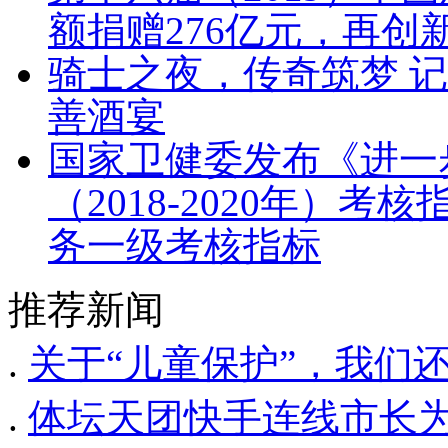
额捐赠276亿元，再创
骑士之夜，传奇筑梦 
善酒宴
国家卫健委发布《进一
（2018-2020年）
务一级考核指标
推荐新闻
.
关于“儿童保护”，我们
.
体坛天团快手连线市长为