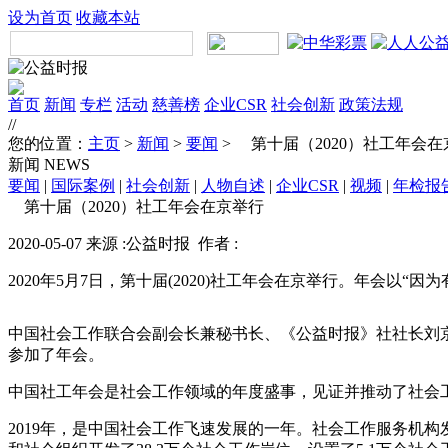
设为首页
收藏本站
首页
新闻
专栏
活动
慈善榜
企业CSR
社会创新
政策法规
//
您的位置：
主页
>
新闻
>
要闻
> 第十届（2020）社工年会在
新闻
NEWS
要闻
|
国际案例
|
社会创新
|
人物自述
|
企业CSR
|
视频
|
年检报
第十届（2020）社工年会在京举行
2020-05-07 来源 :公益时报 作者 :
2020年5月7日，第十届(2020)社工年会在京举行。年会
中国社会工作联合会副会长兼秘书长、《公益时报》社社长刘
参加了年会。
中国社工年会是社会工作领域的年度盛事，见证并推动了社会
2019年，是中国社会工作飞速发展的一年。社会工作服务机构