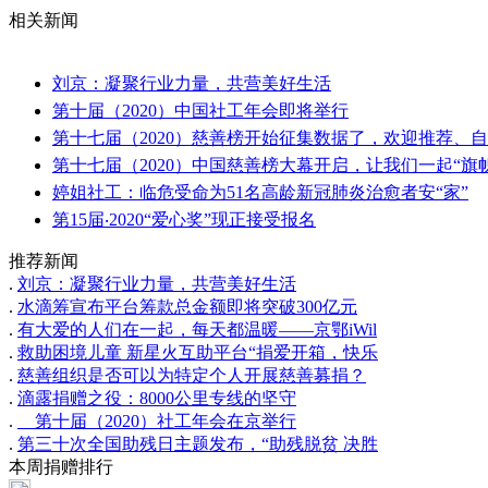
相关新闻
刘京：凝聚行业力量，共营美好生活
第十届（2020）中国社工年会即将举行
第十七届（2020）慈善榜开始征集数据了，欢迎推荐、
第十七届（2020）中国慈善榜大幕开启，让我们一起“旗
婷姐社工：临危受命为51名高龄新冠肺炎治愈者安“家”
第15届‧2020“爱心奖”现正接受报名
推荐新闻
.
刘京：凝聚行业力量，共营美好生活
.
水滴筹宣布平台筹款总金额即将突破300亿元
.
有大爱的人们在一起，每天都温暖——京鄂iWil
.
救助困境儿童 新星火互助平台“捐爱开箱，快乐
.
慈善组织是否可以为特定个人开展慈善募捐？
.
滴露捐赠之役：8000公里专线的坚守
.
第十届（2020）社工年会在京举行
.
第三十次全国助残日主题发布，“助残脱贫 决胜
本周捐赠排行