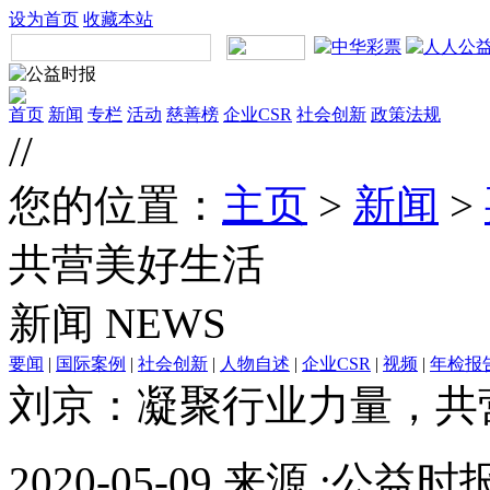
设为首页
收藏本站
首页
新闻
专栏
活动
慈善榜
企业CSR
社会创新
政策法规
//
您的位置：
主页
>
新闻
>
共营美好生活
新闻
NEWS
要闻
|
国际案例
|
社会创新
|
人物自述
|
企业CSR
|
视频
|
年检报
刘京：凝聚行业力量，共
2020-05-09 来源 :公益时