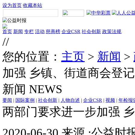
设为首页
收藏本站
首页
新闻
专栏
活动
慈善榜
企业CSR
社会创新
政策法规
//
您的位置：
主页
>
新闻
>
加强 乡镇、街道商会登
新闻
NEWS
要闻
|
国际案例
|
社会创新
|
人物自述
|
企业CSR
|
视频
|
年检报
两部门要求进一步加强 
2020-06-30 来源 :公益时