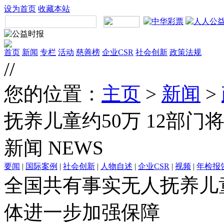
设为首页
收藏本站
首页
新闻
专栏
活动
慈善榜
企业CSR
社会创新
政策法规
//
您的位置：
主页
>
新闻
>
抚养儿童约50万 12部
新闻
NEWS
要闻
|
国际案例
|
社会创新
|
人物自述
|
企业CSR
|
视频
|
年检报
全国共有事实无人抚养儿童
体进一步加强保障