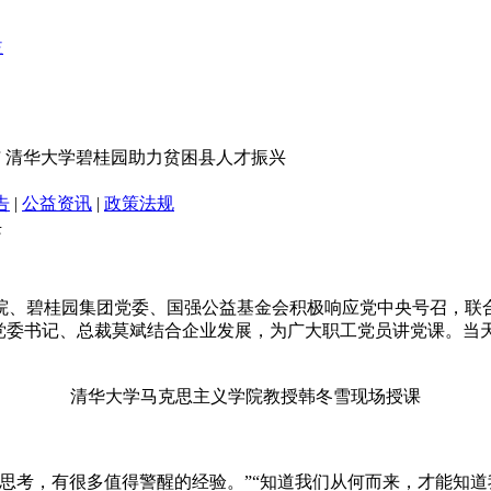
参与 清华大学碧桂园助力贫困县人才振兴
告
|
公益资讯
|
政策法规
兴
院、碧桂园集团党委、国强公益基金会积极响应党中央号召，联合
党委书记、总裁莫斌结合企业发展，为广大职工党员讲党课。当
清华大学马克思主义学院教授韩冬雪现场授课
思考，有很多值得警醒的经验。”“知道我们从何而来，才能知道