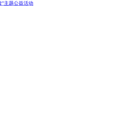
诵读”主题公益活动