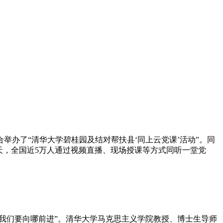
举办了“清华大学碧桂园及结对帮扶县‘同上云党课’活动”。同
天，全国近5万人通过视频直播、现场授课等方式同听一堂党
我们要向哪前进”。清华大学马克思主义学院教授、博士生导师