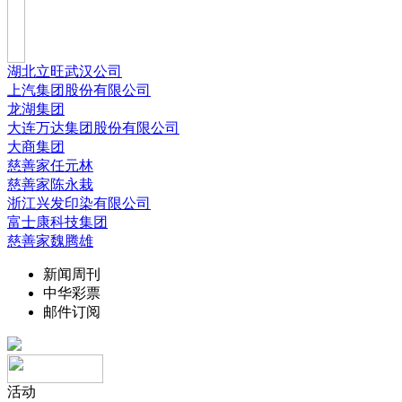
湖北立旺武汉公司
上汽集团股份有限公司
龙湖集团
大连万达集团股份有限公司
大商集团
慈善家任元林
慈善家陈永栽
浙江兴发印染有限公司
富士康科技集团
慈善家魏腾雄
新闻周刊
中华彩票
邮件订阅
活动