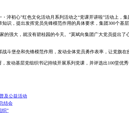
庆七一・淬初心”红色文化活动月系列活动之“党课开讲啦”活动上
知识，提出发挥党员先锋模范作用的具体要求，集团300个基层
国家的强大，就没有碧桂园的今天。”莫斌向集团广大党员提出了
挥战斗堡垒和先锋模范作用，发动全体党员勇作表率，让党旗在
，发动基层党组织书记持续开展系列党课，并评选出100堂优秀书
程普及公益活动
验总结会
织”