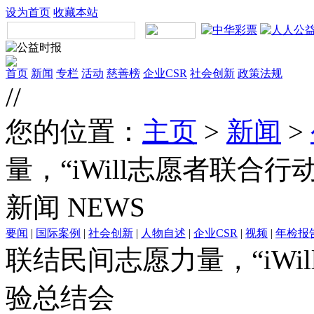
设为首页
收藏本站
首页
新闻
专栏
活动
慈善榜
企业CSR
社会创新
政策法规
//
您的位置：
主页
>
新闻
>
量，​“iWill志愿者联合
新闻
NEWS
要闻
|
国际案例
|
社会创新
|
人物自述
|
企业CSR
|
视频
|
年检报
联结民间志愿力量，​“iW
验总结会