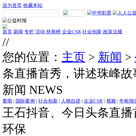
设为首页
收藏本站
首页
新闻
专栏
活动
慈善榜
企业CSR
社会创新
政策法规
//
您的位置：
主页
>
新闻
>
条直播首秀，讲述珠峰故
新闻
NEWS
要闻
|
国际案例
|
社会创新
|
人物自述
|
企业CSR
|
视频
|
年检报
王石抖音、今日头条直播
环保