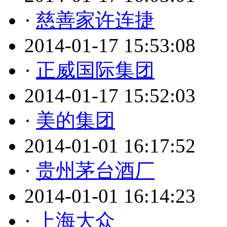
·
慈善家许连捷
2014-01-17 15:53:08
·
正威国际集团
2014-01-17 15:52:03
·
美的集团
2014-01-01 16:17:52
·
贵州茅台酒厂
2014-01-01 16:14:23
·
上海大众