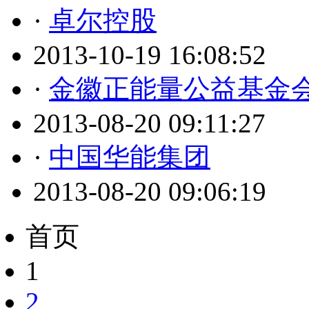
·
卓尔控股
2013-10-19 16:08:52
·
金徽正能量公益基金
2013-08-20 09:11:27
·
中国华能集团
2013-08-20 09:06:19
首页
1
2