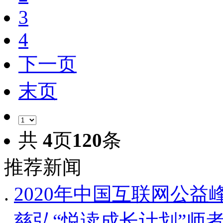
3
4
下一页
末页
共
4
页
120
条
推荐新闻
.
2020年中国互联网公益
.
慈弘“悦读成长计划”师者心