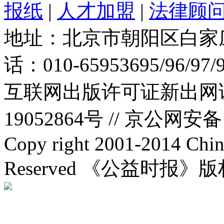
报纸
|
人才加盟
|
法律顾
地址：北京市朝阳区白家庄路
话：010-65953695/96/97
互联网出版许可证新出网证(
19052864号 //
京公网安备：1
Copy right 2001-2014 Chin
Reserved 《公益时报