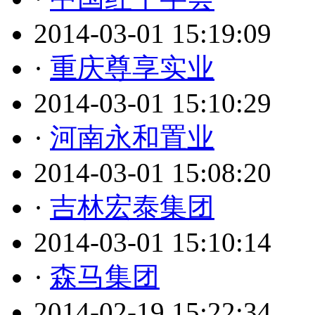
2014-03-01 15:19:09
·
重庆尊享实业
2014-03-01 15:10:29
·
河南永和置业
2014-03-01 15:08:20
·
吉林宏泰集团
2014-03-01 15:10:14
·
森马集团
2014-02-19 15:22:34