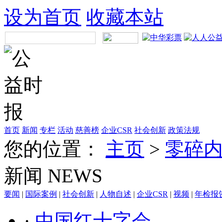
设为首页
收藏本站
首页
新闻
专栏
活动
慈善榜
企业CSR
社会创新
政策法规
您的位置：
主页
>
零碎
新闻
NEWS
要闻
|
国际案例
|
社会创新
|
人物自述
|
企业CSR
|
视频
|
年检报
·
中国红十字会