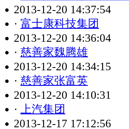
2013-12-20 14:37:54
·
富士康科技集团
2013-12-20 14:36:04
·
慈善家魏腾雄
2013-12-20 14:34:15
·
慈善家张富英
2013-12-20 14:10:31
·
上汽集团
2013-12-17 17:12:56