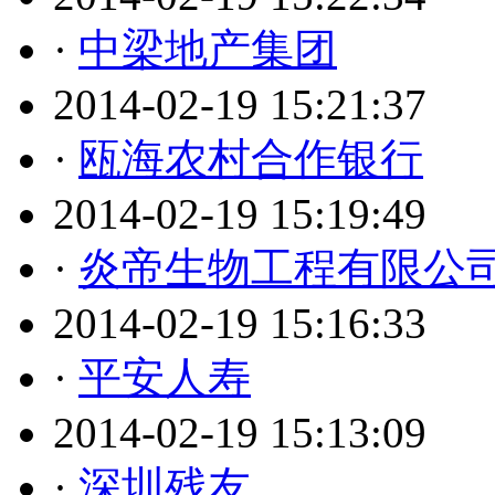
·
中梁地产集团
2014-02-19 15:21:37
·
瓯海农村合作银行
2014-02-19 15:19:49
·
炎帝生物工程有限公
2014-02-19 15:16:33
·
平安人寿
2014-02-19 15:13:09
·
深圳残友