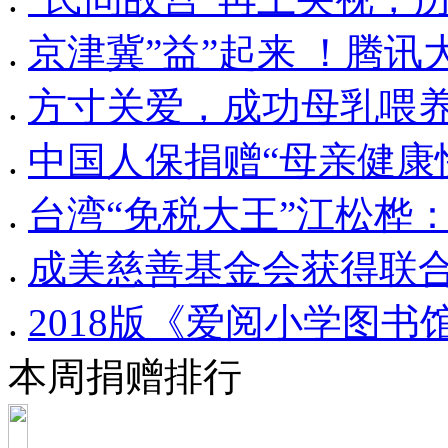
.
京津冀”益”起来 ！腾
.
方寸关爱，成功母乳喂养
.
中国人保捐赠“母亲健康
.
台湾“免税大王”江松桦
.
成美慈善基金会获得联
.
2018版《爱阅小学图
本周捐赠排行