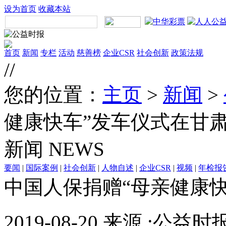
设为首页
收藏本站
首页
新闻
专栏
活动
慈善榜
企业CSR
社会创新
政策法规
//
您的位置：
主页
>
新闻
>
健康快车”发车仪式在甘
新闻
NEWS
要闻
|
国际案例
|
社会创新
|
人物自述
|
企业CSR
|
视频
|
年检报
中国人保捐赠“母亲健康
2019-08-20 来源 :公益时