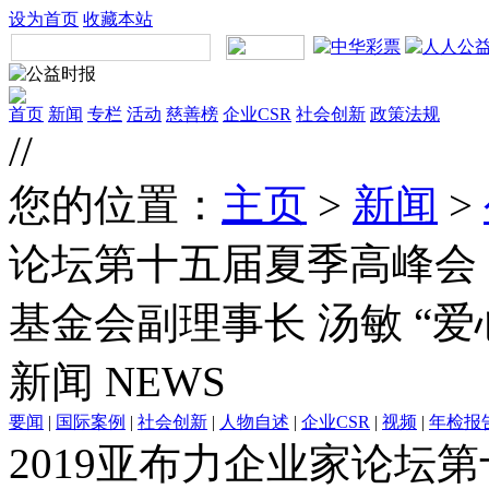
设为首页
收藏本站
首页
新闻
专栏
活动
慈善榜
企业CSR
社会创新
政策法规
//
您的位置：
主页
>
新闻
>
论坛第十五届夏季高峰会
基金会副理事长 汤敏 “
新闻
NEWS
要闻
|
国际案例
|
社会创新
|
人物自述
|
企业CSR
|
视频
|
年检报
2019亚布力企业家论坛